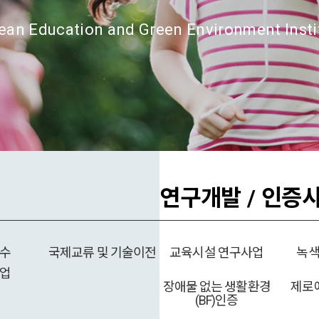
ean Education and Green Environment Insti
연구개발 / 인증
수
국제교류 및 기술이전
교육시설 연구사업
녹
업
장애물 없는 생활환경
제로
(BF)인증