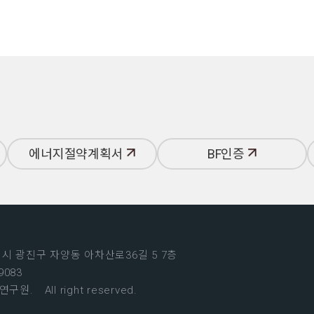
에너지절약계획서
BF인증
시 광진구 자양동 아차산로36길 5 7층
-9083
경연구원.
All right reserved.