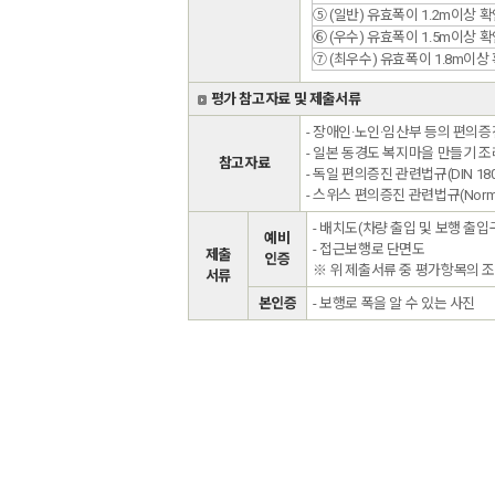
⑤ (일반) 유효폭이 1.2m이상 
⑥ (우수) 유효폭이 1.5m이상 
⑦ (최우수) 유효폭이 1.8m이상
평가 참고자료 및 제출서류
- 장애인·노인·임산부 등의 편의
- 일본 동경도 복지마을 만들기 조
참고자료
- 독일 편의증진 관련법규(DIN 18024
- 스위스 편의증진 관련법규(Norm S
- 배치도(차량 출입 및 보행 출입
예비
- 접근보행로 단면도
제출
인증
※ 위 제출서류 중 평가항목의 
서류
본인증
- 보행로 폭을 알 수 있는 사진