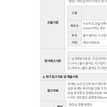
평점 = 화장실 바닥 마감의 평
구분
산출기준
우수의 조건을 만족
최우수
0.5cm이하인 경우
우수
물이 묻어도 미끄럽
기타
해당사항없음
① 실내재료마감표 , 마감상세도에
평가체크사항
② (우수) 물이 묻어도 미끄럽지
③ (최우수) 물이 묻어도 미끄럽
평가 참고자료 및 제출서류
- 장애인·노인·임산부 등의 편의증
- 일본 동경도 복지마을 만들기 조
참고자료
- 독일 편의증진 관련법규(DIN 18024
- 스위스 편의증진 관련법규(Norm S
- 화장실 층별 평면도
예비