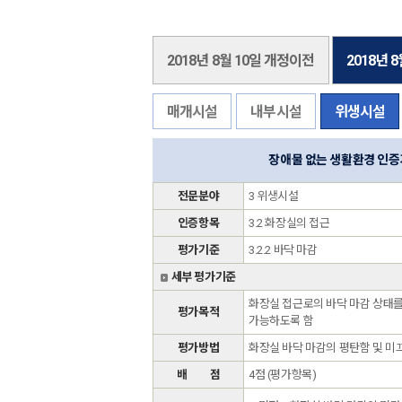
2018년 8월 10일 개정이전
2018년 
매개시설
내부시설
위생시설
장애물 없는 생활환경 인
전문분야
3 위생시설
인증항목
3.2 화장실의 접근
평가기준
3.2.2 바닥 마감
세부 평가기준
화장실 접근로의 바닥 마감 상태를
평가목적
가능하도록 함
평가방법
화장실 바닥 마감의 평탄함 및 미
배 점
4점 (평가항목)