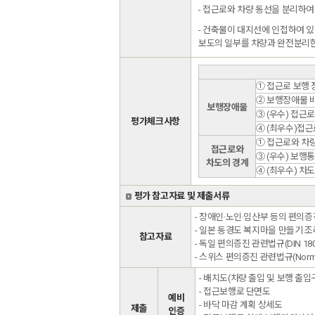
- 접근로와 차량 동선을 분리하
- 건축물이 대지선에 인접하여 
보도의 일부를 차량과 완전분리한
① 접근로 보행 장
② 보행장애물 
보행장애물
③ (우수) 접근
평가체크사항
④ (최우수)접근
① 접근로와 차량
접근로와
③ (우수) 보행
차도의 경계
④ (최우수) 차
평가 참고자료 및 제출서류
- 장애인·노인·임산부 등의 편의
- 일본 동경도 복지마을 만들기 조
참고자료
- 독일 편의증진 관련법규(DIN 18024
- 스위스 편의증진 관련법규(Norm S
- 배치도(차량 출입 및 보행 출입
- 접근보행로 단면도
예비
- 바닥 마감 계획 상세도
제출
인증