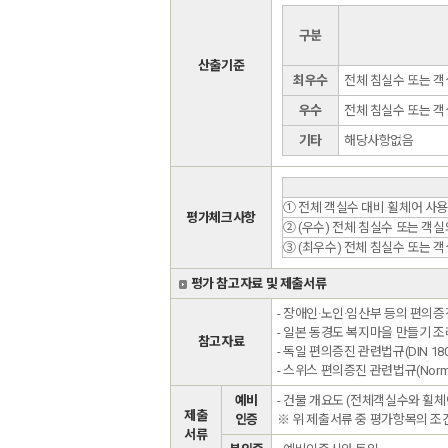
구분
산출기준
최우수
전체 침실수 또는 객
우수
전체 침실수 또는 객
기타
해당사항없음
① 전체 객실수 대비 휠체어 사용
평가체크사항
② (우수) 전체 침실수 또는 객
③ (최우수) 전체 침실수 또는 
평가 참고자료 및 제출서류
- 장애인·노인·임산부 등의 편의증
- 일본 동경도 복지마을 만들기 조
참고자료
- 독일 편의증진 관련법규(DIN 18024
- 스위스 편의증진 관련법규(Norm S
예비
- 건물 개요도 (전체객실수와 휠체
제출
인증
※ 위 제출서류 중 평가항목의 
서류