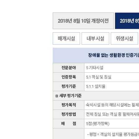
2018년 8월 10일 개정이전
2018년 
매개시설
내부시설
위생시설
장애물 없는 생활환경 인증기
전문분야
5 기타시설
인증항목
5.1 객실 및 침실
평가기준
5.1.1 설치율
세부 평가기준
평가목적
숙박시설 등의 해당시설에는 휠체
평가방법
전체 침실 또는 객실 중 휠체어사
배 점
5점 (평가항목)
평점 = 객실의 설치율 평가등급