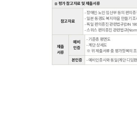
평가 참고자료 및 제출서류
- 장애인·노인·임산부 등의 편의
- 일본 동경도 복지마을 만들기 조
참고자료
- 독일 편의증진 관련법규(DIN 18024
- 스위스 편의증진 관련법규(Norm S
- 기준층 평면도
예비
- 계단 상세도
제출
인증
※ 위 제출서류 중 평가항목의 
서류
본인증
- 예비인증시와 동일(계단 디딤판