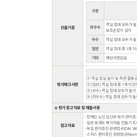
구분
객실 침대 모두가 높이
최우수
산출기준
보조손잡이 설치
우수
객실 침대 모두가 높이
일반
객실 침대 중 1개 이
기타
해당사항없음
① 객실 침실 높이 및 측면 활동
평가체크사항
② (일반) 객실 침대 중 1개 이상
③ (우수) 객실 침대 모두가 높이 
④ (최우수) 객실 침대 모두가 높
평가 참고자료 및 제출서류
- 장애인·노인·임산부 등의 편의증
- 일본 동경도 복지마을 만들기 조
참고자료
- 독일 편의증진 관련법규(DIN 18024
- 스위스 편의증진 관련법규(Norm S