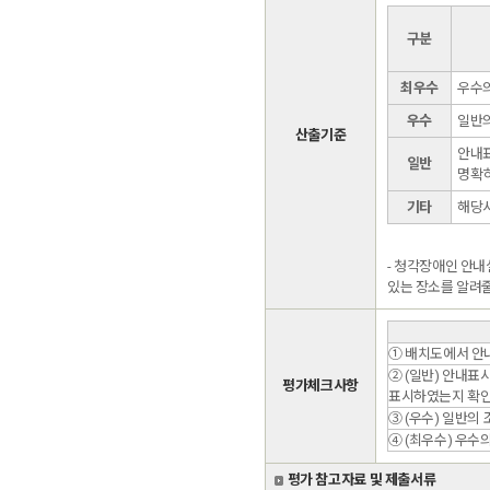
구분
최우수
우수의
우수
일반의
산출기준
안내표
일반
명확히
기타
해당
- 청각장애인 안내
있는 장소를 알려줄
① 배치도에서 안
② (일반) 안내표
평가체크사항
표시하였는지 확
③ (우수) 일반의
④ (최우수) 우수
평가 참고자료 및 제출서류