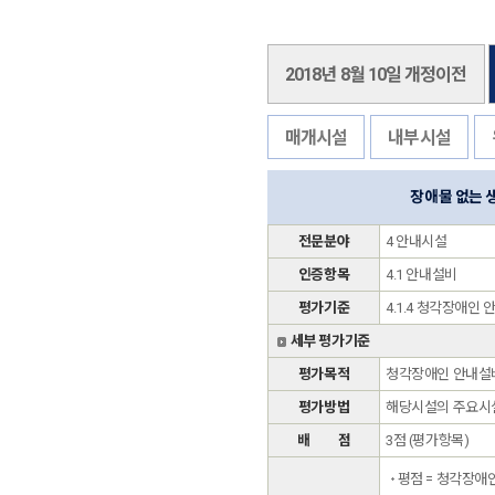
2018년 8월 10일 개정이전
매개시설
내부시설
장애물 없는 
전문분야
4 안내시설
인증항목
4.1 안내설비
평가기준
4.1.4 청각장애인
세부 평가기준
평가목적
청각장애인 안내설비
평가방법
해당시설의 주요시설
배 점
3점 (평가항목)
평점 = 청각장애